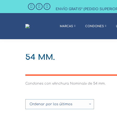
ENVÍO GRATIS* (PEDIDO SUPERIO
Facebook
Twitter
Instagram
page
page
page
opens
opens
opens
MARCAS
CONDONES
in
in
in
new
new
new
window
window
window
54 MM.
Condones con «Anchura Nominal» de 54 mm.