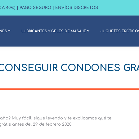
R A 40€) | PAGO SEGURO | ENVÍOS DISCRETOS
NES
LUBRICANTES Y GELES DE MASAJE
JUGUETES ERÓTICO
NES
LUBRICANTES Y GELES DE MASAJE
JUGUETES ERÓTICO
 CONSEGUIR CONDONES GR
ña? Muy fácil, sigue leyendo y te explicamos qué te
rátis antes del 29 de febrero 2020