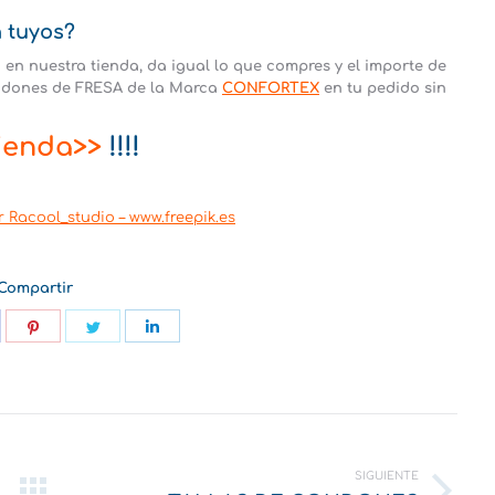
 tuyos?
en nuestra tienda, da igual lo que compres y el importe de
ondones de FRESA de la Marca
CONFORTEX
en tu pedido sin
ienda>>
!!!!
 Racool_studio – www.freepik.es
Compartir
hare
Share
Share
Share
n
on
on
on
pp
acebook
Pinterest
Twitter
LinkedIn
SIGUIENTE