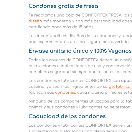
Condones gratis de fresa
Te regalamos una caja de CONFORTEX FRESA, los 
diseño
más moderno y con más personalidad ademá
certificada hace más de 15 años.
Los inconfundibles diseños de su condones y lubric
que experimentarás un sexo seguro más divertido.
Envase unitario único y 100% Veganos
Todos los envases de CONFORTEX tienen un diseño ú
instrucciones e indicaciones de uso y conservación
con plena seguridad siempre que respetes las con
Los condones y lubricantes CONFORTEX son
apto
caseína, ya sean los ingredientes de su
gel lubrica
fabrican sus
condones
,
cuya materia prima es el lá
Ninguno de los componentes utilizados para la fab
animal y sus condones y lubricantes no se testean
Caducidad de los condones
Los condones y lubricantes
CONFORTEX
tienen u
suficiente para disfrutarlos con plena seguridad.