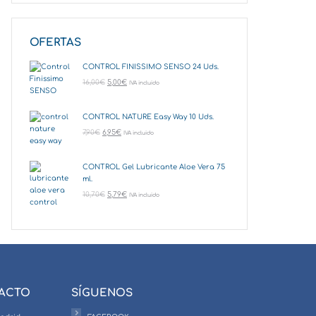
OFERTAS
CONTROL FINISSIMO SENSO 24 Uds.
16,00
€
5,00
€
IVA incluido
CONTROL NATURE Easy Way 10 Uds.
7,90
€
6,95
€
IVA incluido
CONTROL Gel Lubricante Aloe Vera 75
ml.
10,70
€
5,79
€
IVA incluido
TACTO
SÍGUENOS