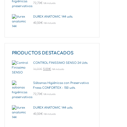
72,73
€
IVA incluido
DUREX ANATOMIC 144 uds.
40,50
€
IVA incluido
PRODUCTOS DESTACADOS
CONTROL FINISSIMO SENSO 24 Uds.
16,00
€
5,00
€
IVA incluido
Sábanas Higiénicas con Preservativo
Fresa CONFORTEX - 150 uds.
72,73
€
IVA incluido
DUREX ANATOMIC 144 uds.
40,50
€
IVA incluido