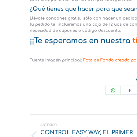
¿Qué tienes que hacer para que sean
Llévate condones gratis, sólo con hacer un pedido 
tu pedido te incluiremos una caja de 12 uds de c
necesidad de cupones o código descuento.
¡¡Te esperamos en nuestra
t
Fuente Imagén principal:
Foto de Fondo creado por
Share
S
on
o
WhatsA
F
Navegación
entre
ANTERIOR
CONTROL EASY WAY, EL PRIMER
publicaciones