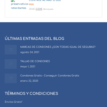
CONTROL RETARD 12 Uds.
Valorado en
7,90
€
5,00
€
IVA incluido
5.00
de 5
ÚLTIMAS ENTRADAS DEL BLOG
MARCAS DE CONDONES ¿SON TODAS IGUAL DE SEGURAS?
agosto 24, 2021
TALLAS DE CONDONES
mayo 1, 2021
Condones Gratis – Conseguir Condones Gratis
enero 22, 2020
TÉRMINOS Y CONDICIONES
Envíos Gratis*