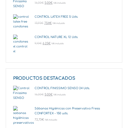
16,00
€
5,00
€
IVA incluido
CONTROL LATEX FREE 5 Uds.
15,95
€
7,54
€
IVA incluido
CONTROL NATURE XL 12 Uds.
9,10
€
6,25
€
IVA incluido
PRODUCTOS DESTACADOS
CONTROL FINISSIMO SENSO 24 Uds.
16,00
€
5,00
€
IVA incluido
Sábanas Higiénicas con Preservativo Fresa
CONFORTEX - 150 uds.
72,73
€
IVA incluido