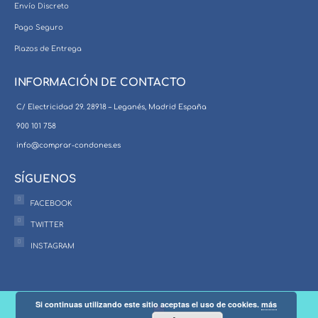
Envío Discreto
Pago Seguro
Plazos de Entrega
INFORMACIÓN DE CONTACTO
C/ Electricidad 29. 28918 – Leganés, Madrid España
900 101 758
info@comprar-condones.es
SÍGUENOS
FACEBOOK
TWITTER
INSTAGRAM
Si continuas utilizando este sitio aceptas el uso de cookies.
más