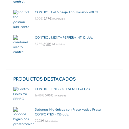
CONTROL Gel Masaje Thai Passion 200 ml.
9,50
€
5,79
€
IVA incluido
CONTROL MENTA PEPPERMINT 12 Uds.
8,95
€
3,95
€
IVA incluido
PRODUCTOS DESTACADOS
CONTROL FINISSIMO SENSO 24 Uds.
16,00
€
5,00
€
IVA incluido
Sábanas Higiénicas con Preservativo Fresa
CONFORTEX - 150 uds.
72,73
€
IVA incluido