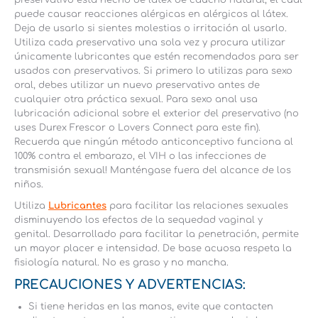
preservativo está hecho de látex de caucho natural, el cual
puede causar reacciones alérgicas en alérgicos al látex.
Deja de usarlo si sientes molestias o irritación al usarlo.
Utiliza cada preservativo una sola vez y procura utilizar
únicamente lubricantes que estén recomendados para ser
usados con preservativos. Si primero lo utilizas para sexo
oral, debes utilizar un nuevo preservativo antes de
cualquier otra práctica sexual. Para sexo anal usa
lubricación adicional sobre el exterior del preservativo (no
uses Durex Frescor o Lovers Connect para este fin).
Recuerda que ningún método anticonceptivo funciona al
100% contra el embarazo, el VIH o las infecciones de
transmisión sexual! Manténgase fuera del alcance de los
niños.
Utiliza
Lubricantes
para facilitar las relaciones sexuales
disminuyendo los efectos de la sequedad vaginal y
genital. Desarrollado para facilitar la penetración, permite
un mayor placer e intensidad. De base acuosa respeta la
fisiología natural. No es graso y no mancha.
PRECAUCIONES Y ADVERTENCIAS:
Si tiene heridas en las manos, evite que contacten