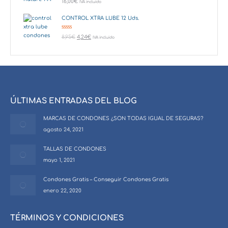
16,00
€
IVA incluido
5.00
de 5
CONTROL XTRA LUBE 12 Uds.
Valorado en
8,95
€
4,24
€
IVA incluido
5.00
de 5
ÚLTIMAS ENTRADAS DEL BLOG
MARCAS DE CONDONES ¿SON TODAS IGUAL DE SEGURAS?
agosto 24, 2021
TALLAS DE CONDONES
mayo 1, 2021
Condones Gratis – Conseguir Condones Gratis
enero 22, 2020
TÉRMINOS Y CONDICIONES