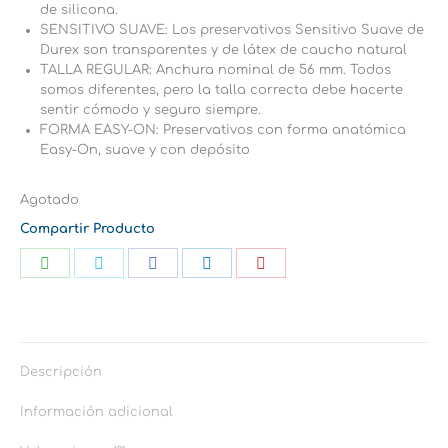
de silicona.
SENSITIVO SUAVE: Los preservativos Sensitivo Suave de
Durex son transparentes y de látex de caucho natural
TALLA REGULAR: Anchura nominal de 56 mm. Todos
somos diferentes, pero la talla correcta debe hacerte
sentir cómodo y seguro siempre.
FORMA EASY-ON: Preservativos con forma anatómica
Easy-On, suave y con depósito
Agotado
Compartir Producto
Share
Share
Share
Share
Share
on
on
on
on
on
WhatsApp
Twitter
Facebook
LinkedIn
Pinterest
Descripción
Información adicional