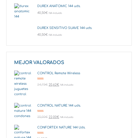
DUREX ANATOMIC 144 uds.
40,50
€
IVA incluido
DUREX SENSITIVO SUAVE 144 uds.
40,50
€
IVA incluido
MEJOR VALORADOS
CONTROL Remote Wireless
Valorado en
24,75
€
20,62
€
IVA incluido
5.00
de 5
CONTROL NATURE 144 uds.
Valorado en
35,00
€
22,00
€
IVA incluido
5.00
de 5
CONFORTEX NATURE 144 Uds.
Valorado en