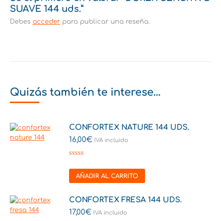
SUAVE 144 uds.”
Debes
acceder
para publicar una reseña.
Quizás también te interese…
CONFORTEX NATURE 144 UDS.
16,00
€
IVA incluido
Valorado en
5.00
de 5
AÑADIR AL CARRITO
CONFORTEX FRESA 144 UDS.
17,00
€
IVA incluido