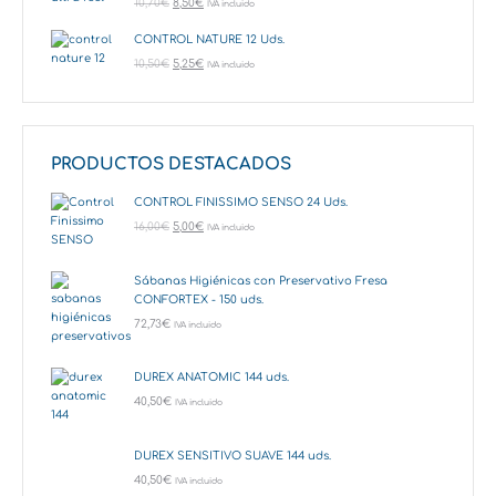
10,70
€
8,50
€
IVA incluido
CONTROL NATURE 12 Uds.
10,50
€
5,25
€
IVA incluido
PRODUCTOS DESTACADOS
CONTROL FINISSIMO SENSO 24 Uds.
16,00
€
5,00
€
IVA incluido
Sábanas Higiénicas con Preservativo Fresa
CONFORTEX - 150 uds.
72,73
€
IVA incluido
DUREX ANATOMIC 144 uds.
40,50
€
IVA incluido
DUREX SENSITIVO SUAVE 144 uds.
40,50
€
IVA incluido