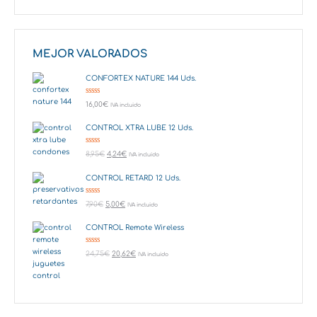
MEJOR VALORADOS
CONFORTEX NATURE 144 Uds.
Valorado en
16,00
€
IVA incluido
5.00
de 5
CONTROL XTRA LUBE 12 Uds.
Valorado en
8,95
€
4,24
€
IVA incluido
5.00
de 5
CONTROL RETARD 12 Uds.
Valorado en
7,90
€
5,00
€
IVA incluido
5.00
de 5
CONTROL Remote Wireless
Valorado en
24,75
€
20,62
€
IVA incluido
5.00
de 5