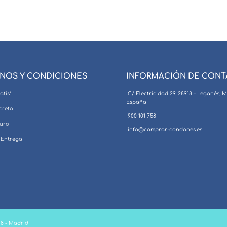
NOS Y CONDICIONES
INFORMACIÓN DE CON
atis*
C/ Electricidad 29. 28918 – Leganés, 
España
creto
900 101 758
uro
info@comprar-condones.es
 Entrega
18 - Madrid