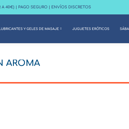
R A 40€) | PAGO SEGURO | ENVÍOS DISCRETOS
DONES
LUBRICANTES Y GELES DE MASAJE
JUGUETES ERÓT
LUBRICANTES Y GELES DE MASAJE
JUGUETES ERÓTICOS
SÁB
IN AROMA