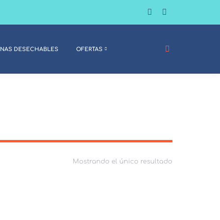
BUSCAR:
ICOS
SÁBANAS DESECHABLES
OFERTAS
ANAS DESECHABLES
OFERTAS
Mostrando el único resultado